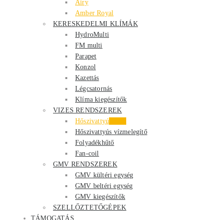
Airy
Amber Royal
KERESKEDELMI KLÍMÁK
HydroMulti
FM multi
Parapet
Konzol
Kazettás
Légcsatornás
Klíma kiegészítők
VIZES RENDSZEREK
Hőszivattyú
Akció
Hőszivattyús vízmelegítő
Folyadékhűtő
Fan-coil
GMV RENDSZEREK
GMV kültéri egység
GMV beltéri egység
GMV kiegészítők
SZELLŐZTETŐGÉPEK
TÁMOGATÁS