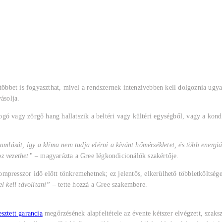
bbet is fogyaszthat, mivel a rendszernek intenzívebben kell dolgoznia ugy
ásolja.
attogó vagy zörgő hang hallatszik a beltéri vagy kültéri egységből, vagy a 
ramlását, így a klíma nem tudja elérni a kívánt hőmérsékletet, és több energi
z vezethet”
– magyarázta a Gree légkondicionálók szakértője.
mpresszor idő előtt tönkremehetnek; ez jelentős, elkerülhető többletköltsé
l kell távolítani”
– tette hozzá a Gree szakembere.
esztett garancia
megőrzésének alapfeltétele az évente kétszer elvégzett, szaksz