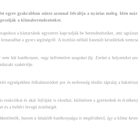
ést egyre gyakrabban szinte azonnal felváltja a nyárias meleg. Idén má
kapcsolják a klímaberendezéseket.
napokon a háztartások egyszerre kapcsolják be berendezéseiket, ami ugráss
 lemaradhat a gyors segítségről. A tisztítás nélkül használt készülékek nemcs
 nem hűt hatékonyan, vagy kellemetlen szagokat fúj. Ezeket a helyzeteket azo
űszaki szakértője.
eltéri egységekben felhalmozódott por és nedvesség ideális táptalaj a baktér
giás reakciókat és akár fejfájást is okozhat, különösen a gyermekek és érzéke
et és a beltéri levegő minőségét.
kkenthetők, hanem a készülék hatékonysága is megőrizhető, így a klíma kevese