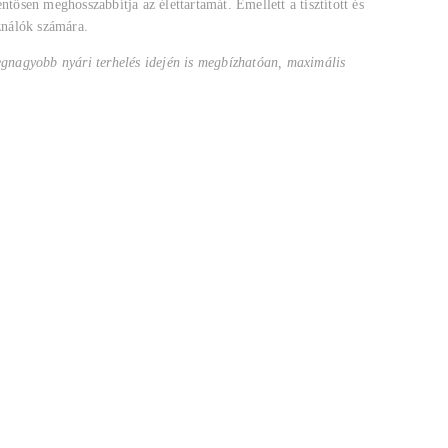
tősen meghosszabbítja az élettartamát. Emellett a tisztított és
ználók számára.
egnagyobb nyári terhelés idején is megbízhatóan, maximális