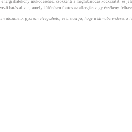
k energiahatékony működéséhez, csökkenti a meghibásodás kockázatát, és jelen
dvező hatással van, amely különösen fontos az allergiás vagy érzékeny felhas
n időzíthető, gyorsan elvégezhető, és biztosítja, hogy a klímaberendezés a l