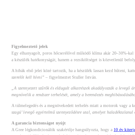
Figyelmeztető jelek
Egy elhanyagolt, poros hőcserélővel működő klíma akár 20–30%-kal tö
a készülék hatékonyságát, hanem a rezsiköltséget is közvetlenül befoly
A hibák első jelei közé tartozik, ha a készülék lassan kezd hűteni, k
szerelőt kell hívni”
– figyelmeztet Stuller István.
„A szennyezett szűrők és eldugult alkatrészek akadályozzák a levegő á
megnövelik a rendszer terhelését, amely a berendezés meghibásodásáho
A túlmelegedés és a megnövekedett terhelés miatt a motorok vagy a ko
szagú’ levegő egyértelmű szennyeződésre utal, amelyet haladéktalanul e
A garancia biztonságot nyújt
A Gree légkondicionálók szakértője hangsúlyozta, hogy a
10 év kiterj