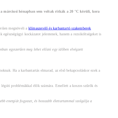
r a márciusi hónapban sem voltak ritkák a 20 °C körüli, kora
zerűen megnöveli a
klímaszerelő és karbantartó szakemberek
ak egészségügyi kockázatot jelentenek, hanem a rezsiköltségeket is
nban egyszerűen meg lehet előzni egy időben elvégzett
iumoknak. Ha a karbantartás elmarad, az első bekapcsoláskor ezek a
ny légúti problémákkal élők számára. Emellett a koszos szűrők és
bb energiát fogyaszt, és hosszabb élettartammal szolgálja a