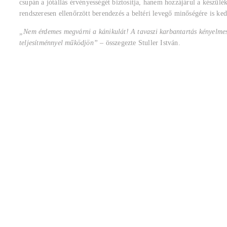
csupán a jótállás érvényességét biztosítja, hanem hozzájárul a készülé
rendszeresen ellenőrzött berendezés a beltéri levegő minőségére is ke
„Nem érdemes megvárni a kánikulát! A tavaszi karbantartás kényelmese
teljesítménnyel működjön”
– összegezte Stuller István.