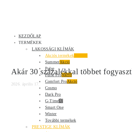
KEZDŐLAP
TERMÉKEK
LAKOSSÁGI KLÍMÁK
Akciós termékek
Kiemelt
Summer
Akció
Pulse
Akár 30 százalékkal többet fogyaszth
Pulse Pro
Akció
Comfort Pro
Akció
2026. április 17.
Cosmo
Dark Pro
G-Time
Új
Smart One
Winter
További termékek
PRESTIGE KLÍMÁK