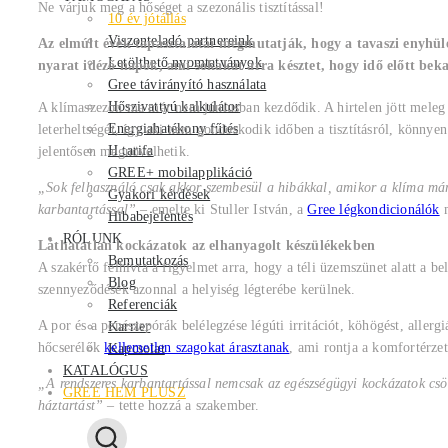
Ne várjuk meg a hőséget a szezonális tisztítással!
10 év jótállás
Viszonteladó partnereink
Az elmúlt évek tapasztalatai megmutatják, hogy a tavaszi enyhül
Letölthető nyomtatványok
nyarat idéző napok, ami sokakat arra késztet, hogy idő előtt be
Gree távirányító használata
Hőszivattyú kalkulátor
A klímaszezon ma már nem júniusban kezdődik. A hirtelen jött meleg 
Energiahatékony fűtés
leterheltségét, így aki nem gondoskodik időben a tisztításról, könnyen
H tarifa
jelentősen megnövelhetik.
GREE+ mobilapplikáció
„Sok felhasználó csak akkor szembesül a hibákkal, amikor a klíma már
Gyakori kérdések
karbantartással”
– emelte ki Stuller István, a
Gree légkondicionálók
m
Hibabejelentés
RÓLUNK
Láthatatlan kockázatok az elhanyagolt készülékekben
Bemutatkozás
A szakértő felhívta a figyelmet arra, hogy a téli üzemszünet alatt a b
Blog
szennyeződések azonnal a helyiség légterébe kerülnek.
Referenciák
A por és a penészspórák belélegzése légúti irritációt, köhögést, aller
Karrier
hőcserélők
kellemetlen szagokat árasztanak
, ami rontja a komfortérzet
Kapcsolat
KATALÓGUS
„A rendszeres karbantartással nemcsak az egészségügyi kockázatok csö
GREE HEM PLUSZ
háztartást”
– tette hozzá a szakember.