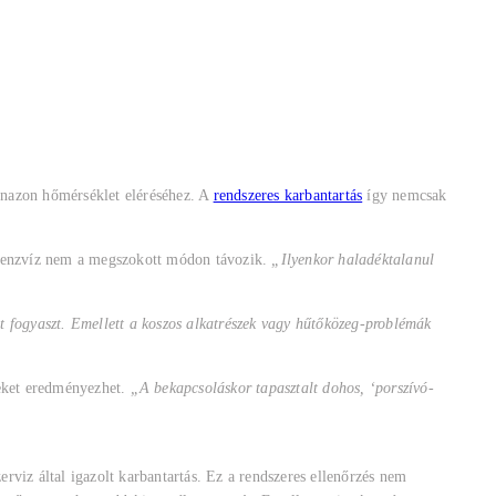
anazon hőmérséklet eléréséhez. A
rendszeres karbantartás
így nemcsak
kondenzvíz nem a megszokott módon távozik.
„Ilyenkor haladéktalanul
át fogyaszt. Emellett a koszos alkatrészek vagy hűtőközeg-problémák
geket eredményezhet.
„A bekapcsoláskor tapasztalt dohos, ‘porszívó-
erviz által igazolt karbantartás. Ez a rendszeres ellenőrzés nem